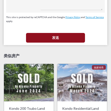
This site is protected by reCAPTCHA and the Google
Privacy Policy
and
Terms of Service
apply.
类似房产
SOLD
SOLD
By Niseko Property
By Niseko Property
June 2024
March 2024
Kondo 200 Tsubo Land
Kondo Residential Land