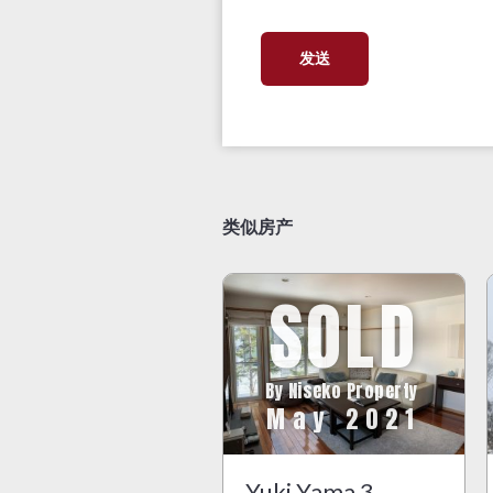
类似房产
SOLD
By Niseko Property
May 2021
Yuki Yama 3