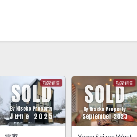
SOLD
SOLD
By Niseko Property
By Niseko Property
June 2025
September 2023
雪家
Yama Shizen West