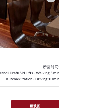
所需时间:
rand Hirafu Ski Lifts - Walking 5 min
Kutchan Station - Driving 10 min
区块图