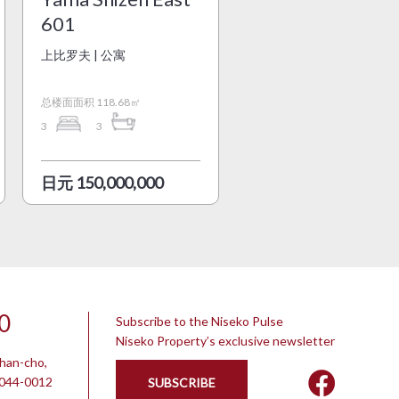
601
上比罗夫 | 公寓
总楼面面积 118.68㎡
3
3
日元 150,000,000
0
Subscribe to the Niseko Pulse
Niseko Property’s exclusive newsletter
chan-cho,
 044-0012
SUBSCRIBE