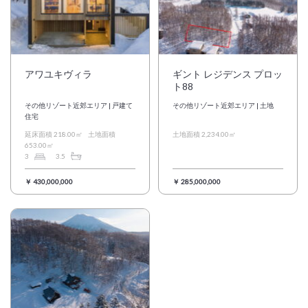
アワユキヴィラ
ギント レジデンス プロッ
ト88
その他リゾート近郊エリア | 戸建て
その他リゾート近郊エリア | 土地
住宅
延床面積 218.00㎡
土地面積
土地面積 2,234.00㎡
653.00㎡
3
3.5
￥ 430,000,000
￥ 285,000,000