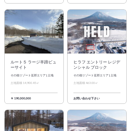
日本語
简体中文
HELD
ルート５ ラージ羊蹄ビュ
ヒラフ エントリー レジデ
ーサイト
ンシャル ブロック
その他リゾート近郊エリア | 土地
その他リゾート近郊エリア | 土地
土地面積 14,900.45㎡
土地面積 463.00㎡
￥ 190,000,000
お問い合わせ下さい