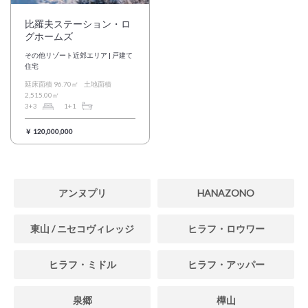
比羅夫ステーション・ロ
グホームズ
その他リゾート近郊エリア | 戸建て
住宅
延床面積 96.70㎡
土地面積
2,515.00㎡
3+3
1+1
￥ 120,000,000
アンヌプリ
HANAZONO
東山 / ニセコヴィレッジ
ヒラフ・ロウワー
ヒラフ・ミドル
ヒラフ・アッパー
泉郷
樺山