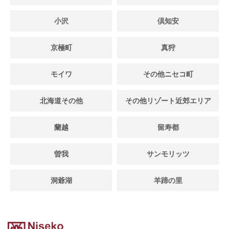
小沢
倶知安
京極町
真狩
モイワ
その他ニセコ町
北海道その他
その他リゾート近郊エリア
蘭越
留寿都
曽我
サンモリッツ
洞爺湖
羊蹄の里