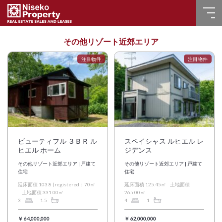
ホーム
その他リゾート近郊エリア
売買物件
販売実績
賃貸物件
よくある質問
ビューティフル ３ＢＲ ル
スペイシャス ルヒエル レ
ヒエル ホーム
ジデンス
お問い合わせ
その他リゾート近郊エリア | 戸建て
その他リゾート近郊エリア | 戸建て
住宅
住宅
延床面積 103.8 (registered：70㎡
延床面積 125.45㎡
土地面積
言語選択
土地面積 331.00㎡
265.00㎡
3
1.5
4
1
English
￥ 64,000,000
￥ 62,000,000