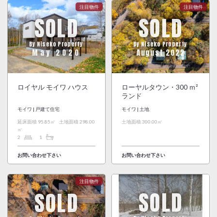
SOLD
SOLD
By Niseko Property
By Niseko Property
May 2020
August 2022
ロイヤル モイワ ハウス
ローヤルタウン・300 ｍ²
ランド
モイワ | 戸建て住宅
モイワ | 土地
延床面積 95.85㎡
土地面積 298.00
土地面積 300.00㎡
㎡
2
1
お問い合わせ下さい
お問い合わせ下さい
SOLD
SOLD