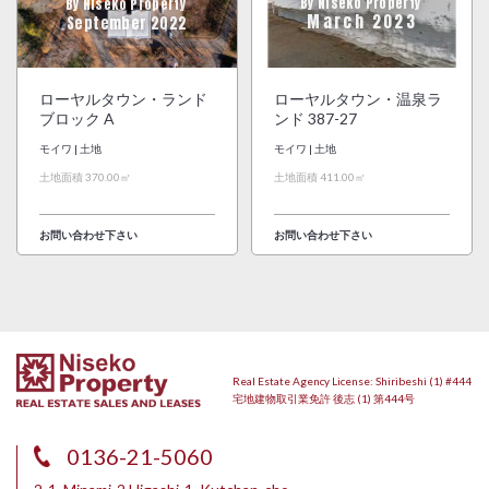
By Niseko Property
By Niseko Property
March 2023
September 2022
ローヤルタウン・ランド
ローヤルタウン・温泉ラ
ブロック A
ンド 387-27
モイワ | 土地
モイワ | 土地
土地面積 370.00㎡
土地面積 411.00㎡
お問い合わせ下さい
お問い合わせ下さい
Real Estate Agency License: Shiribeshi (1) #444
宅地建物取引業免許 後志 (1) 第444号
0136-21-5060