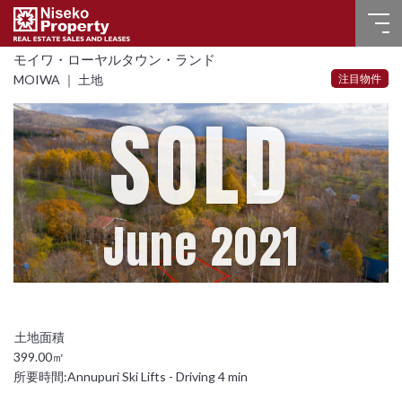
モイワ・ローヤルタウン・ランド
ホーム
注目物件
MOIWA ｜ 土地
SOLD
売買物件
販売実績
賃貸物件
June 2021
よくある質問
お問い合わせ
言語選択
399.00㎡
所要時間:
Annupuri Ski Lifts - Driving 4 min
English