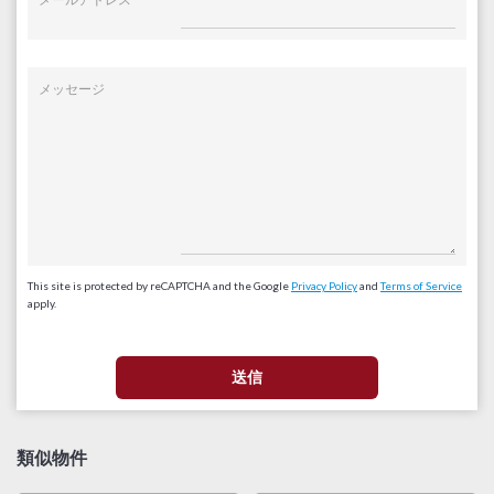
メッセージ
This site is protected by reCAPTCHA and the Google
Privacy Policy
and
Terms of Service
apply.
類似物件