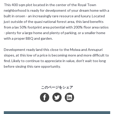
This 400 sqm plot located in the center of the Royal Town
日本語
neighborhood is ready for develpoment of your dream home with a
built in onsen - an increasingly rare resource and luxury. Located
简体中文
just outside of the quasi national forest area, this land benefits
from a lax 50% footprint area potential with 200% floor area ratios
- plenty for a large home and plenty of parking, or a smaller home
with a proper BBQ and garden.
Development ready land this close to the Moiwa and Annupuri
slopes, at this low of a price is becoming more and more difficult to
find. Likely to continue to appreciate in value, don't wait too long
before siezing this rare opportunity.
このページをシェア