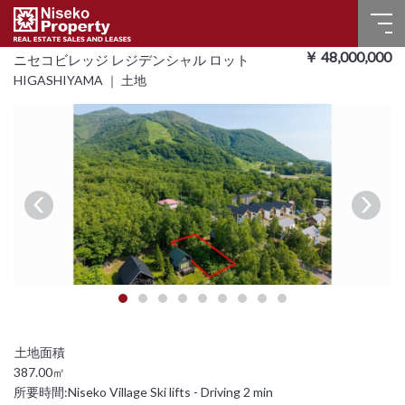
￥ 48,000,000
ニセコビレッジ レジデンシャル ロット
ホーム
HIGASHIYAMA ｜ 土地
売買物件
販売実績
賃貸物件
よくある質問
お問い合わせ
言語選択
387.00㎡
English
所要時間:
Niseko Village Ski lifts - Driving 2 min