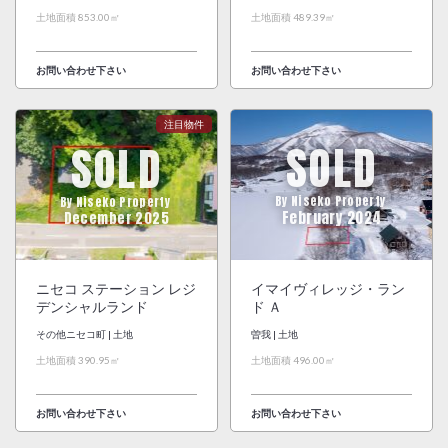
土地面積 853.00㎡
土地面積 489.39㎡
お問い合わせ下さい
お問い合わせ下さい
SOLD
SOLD
By Niseko Property
By Niseko Property
February 2024
December 2025
ニセコ ステーション レジ
イマイヴィレッジ・ラン
デンシャルランド
ド Ａ
その他ニセコ町 | 土地
曽我 | 土地
土地面積 390.95㎡
土地面積 496.00㎡
お問い合わせ下さい
お問い合わせ下さい