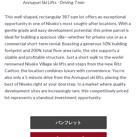
Annupuri Ski Lifts - Driving 7 min
日本語
This well-shaped, rectangular 387 sqm lot offers an exceptional
opportunity in one of Niseko’s most sought-after locations. With a
简体中文
gentle grade and easy development potential, this prime parcel is
ideal for building a spacious villa—whether for private use or as a
commercial short-term rental. Boasting a generous 50% building
footprint and 200% total floor area ratio, the site supports a
sizable and profitable structure. Just a short walk to the world-
renowned Niseko Village ski lifts and steps from the new Ritz-
Carlton, the location combines luxury with convenience. You're
also only a 5-minute drive from the Annupuri ski lifts, placing the
best of Niseko right at your doorstep. In a market where quality
development sites are increasingly rare, this competitively priced
lot represents a standout investment opportunity.
パンフレット