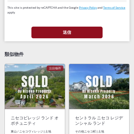
This site is protected by reCAPTCHA and the Google
Privacy Policy
and
Terms of Service
apply.
類似物件
SOLD
SOLD
By Niseko Property
By Niseko Property
April 2026
March 2026
ニセコビレッジ ランド オ
セントラル ニセコ レジデ
ポチュニティ
ンシャル ランド
東山 / ニセコヴィレッジ | 土地
その他ニセコ町 | 土地