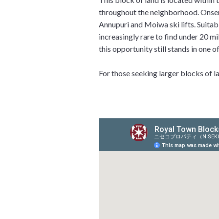
throughout the neighborhood. Onsen w
Annupuri and Moiwa ski lifts. Suitabl
increasingly rare to find under 20 mi
this opportunity still stands in one 
For those seeking larger blocks of la