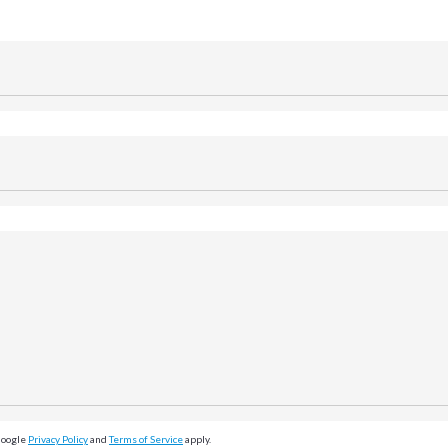
Google
Privacy Policy
and
Terms of Service
apply.