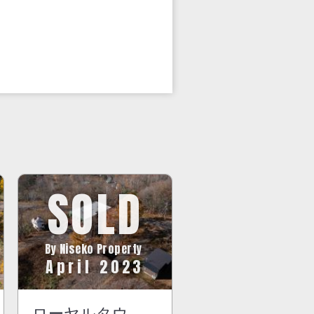
SOLD
By Niseko Property
April 2023
ローヤルタウ