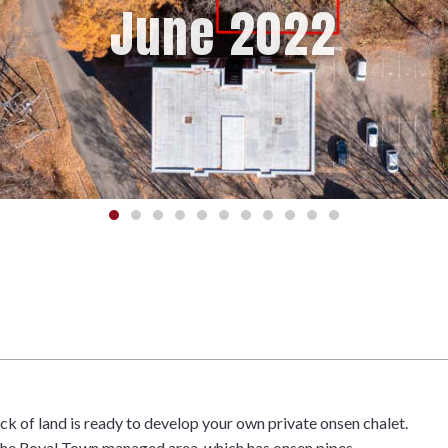
June 2022
k of land is ready to develop your own private onsen chalet.
n the Royal Town managed area, which has onsen pipes