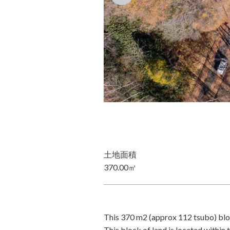
370.00㎡
This 370 m2 (approx 112 tsubo) bloc
This block of land is located withi