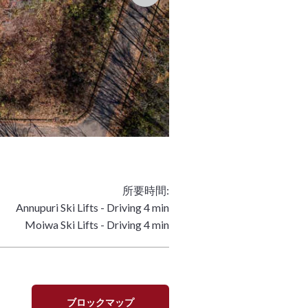
所要時間:
Annupuri Ski Lifts - Driving 4 min
Moiwa Ski Lifts - Driving 4 min
ブロックマップ